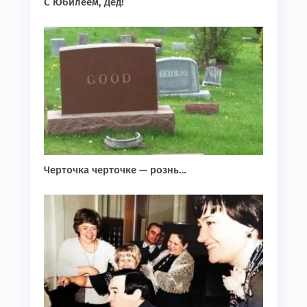
С Юбилеем, Дед!
Черточка черточке — рознь…