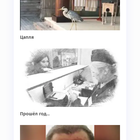
Цапля
Прошёл год…