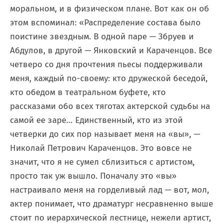
моральном, и в физическом плане. Вот как он об
этом вспоминал: «Распределение состава было
поистине звездным. В одной паре — Збруев и
Абдулов, в другой — Янковский и Караченцов. Все
четверо со дня прочтения пьесы поддерживали
меня, каждый по-своему: кто дружеской беседой,
кто обедом в театральном буфете, кто
рассказами обо всех тяготах актерской судьбы на
самой ее заре… Единственный, кто из этой
четверки до сих пор называет меня на «вы», —
Николай Петрович Караченцов. Это вовсе не
значит, что я не сумел сблизиться с артистом,
просто так уж вышло. Поначалу это «вы»
настраивало меня на горделивый лад — вот, мол,
актер понимает, что драматург несравненно выше
стоит по иерархической лестнице, нежели артист,