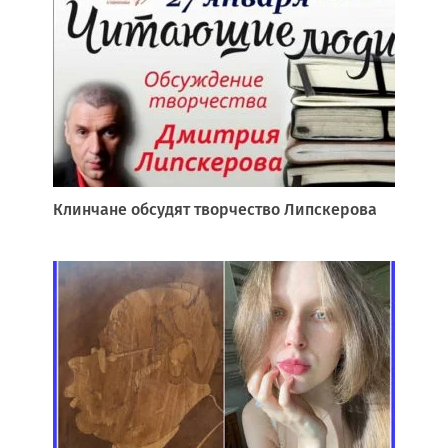
Клинчане обсудят творчество Липскерова