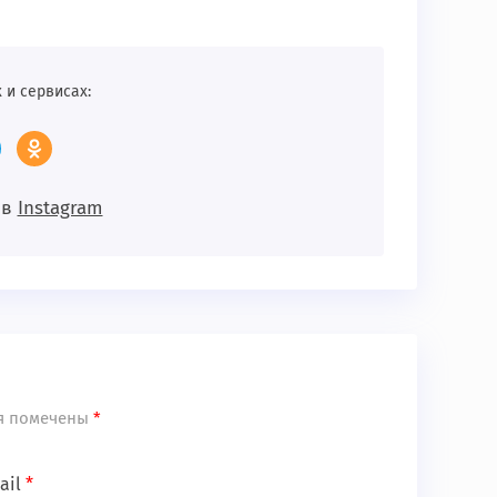
 и сервисах:
 в
Instagram
я помечены
*
ail
*