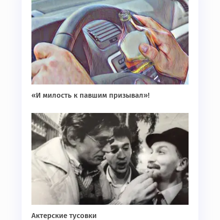
«И милость к павшим призывал»!
Актерские тусовки