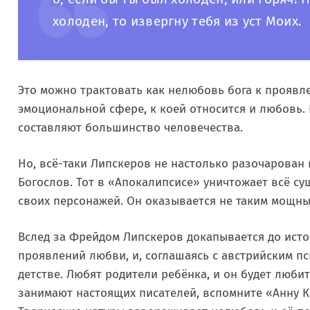
холоден, то извергну тебя из уст Моих.
Это можно трактовать как нелюбовь бога к проявл
эмоциональной сфере, к коей относится и любовь. 
составляют большинство человечества.
Но, всё-таки Липскеров не настолько разочарован
Богослов. Тот в «Апокалипсисе» уничтожает всё су
своих персонажей. Он оказывается не таким мощн
Вслед за Фрейдом Липскеров докапывается до ист
проявлений любви, и, соглашаясь с австрийским пс
детстве. Любят родители ребёнка, и он будет любит
занимают настоящих писателей, вспомните «Анну К