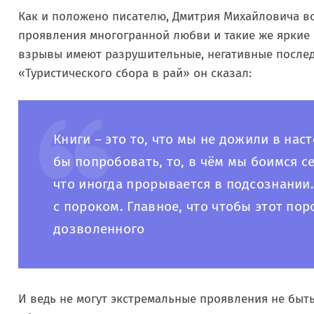
Как и положено писателю, Дмитрия Михайловича в
проявления многогранной любви и такие же яркие п
взрывы имеют разрушительные, негативные послед
«Туристического сбора в рай» он сказал:
Книги – это то, что мы не дожили в нас
бы попробовать, то, в чём мы боимся с
что иногда прорывается в подсознании.
с пороком. Главное, что чтобы этот пор
дозволенного
И ведь не могут экстремальные проявления не быт