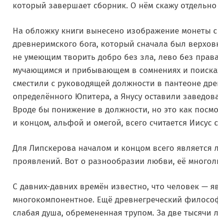
который завершает сборник. О нём скажу отдельно 
На обложку книги вынесено изображение монеты с
древнеримского бога, который сначала был верхов
не умеющим творить добро без зла, лево без права,
мучающимся и прибывающем в сомнениях и поисках
сместили с руководящей должности в пантеоне дре
определённого Юпитера, а Янусу оставили заведов
Вроде бы понижение в должности, но это как посмо
и концом, альфой и омегой, всего считается Иису
Для Липскерова началом и концом всего является 
проявлений. Вот о разнообразии любви, её многол
С давних-давних времён известно, что человек — я
многокомпонентное. Ещё древнегреческий философ 
слабая душа, обремененная трупом. За две тысячи 