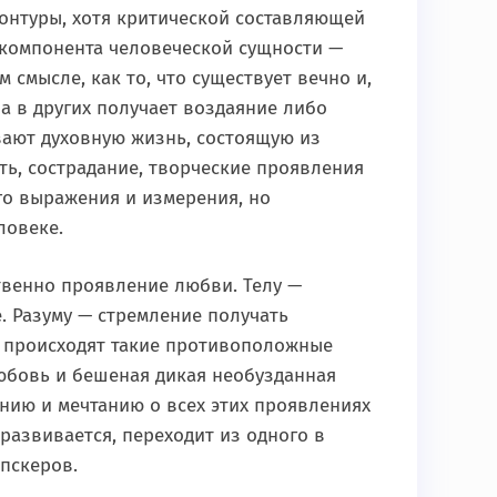
контуры, хотя критической составляющей
 компонента человеческой сущности —
ом смысле, как то, что существует вечно и,
 а в других получает воздаяние либо
вают духовную жизнь, состоящую из
сть, сострадание, творческие проявления
ого выражения и измерения, но
ловеке.
твенно проявление любви. Телу —
. Разуму — стремление получать
ше происходят такие противоположные
юбовь и бешеная дикая необузданная
нию и мечтанию о всех этих проявлениях
 развивается, переходит из одного в
ипскеров.