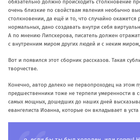
обязательно должно происходить столкновение пр
очень близкие по свойствам явления необычно вы
столкновении, да ещё и то, что случайно окажется р
нормальных, дано создавать внутри себя виртуал
А по мнению Липскерова, писатель должен отражать
с внутренним миром других людей и с неким миром,
Вот и появился этот сборник рассказов. Такая суб
творчестве.
Конечно, автор далеко не первопроходец на этом п
предшественники тоже не терпели умеренности в с
самых мощных, дошедших до наших дней высказыван
евангелиста Иоанна, которые он вкладывает в уста
о, если бы ты был холоден, или горяч! Но