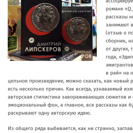
ассоциируе
романе «
О 
рассказы н
занимают в
(отзыв о п
сборник, н
от других, 
года, «Эди
эмигрантов
в рай» на 
цельное произведение, можно сказать, как новый р
есть несколько причин. Как всегда, узнаваемый изя
авторская стилистика завораживающих сюжетов и
эмоциональный фон, а главное, все рассказы как 
раскрывают одну авторскую идею.
Из общего ряда выбивается, как ни странно, загла