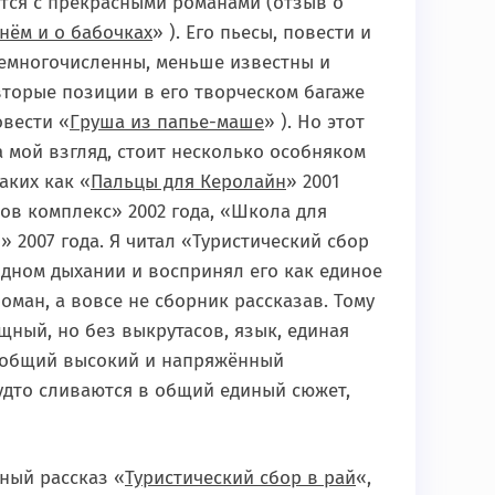
тся с прекрасными романами (отзыв о
нём и о бабочках
» ). Его пьесы, повести и
емногочисленны, меньше известны и
торые позиции в его творческом багаже
овести «
Груша из папье-маше
» ). Но этот
а мой взгляд, стоит несколько особняком
таких как «
Пальцы для Керолайн
» 2001
пов комплекс» 2002 года, «Школа для
» 2007 года. Я читал «Туристический сбор
одном дыхании и воспринял его как единое
оман, а вовсе не сборник рассказав. Тому
щный, но без выкрутасов, язык, единая
 общий высокий и напряжённый
будто сливаются в общий единый сюжет,
вный рассказ «
Туристический сбор в рай
«,