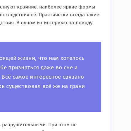
олнуют крайние, наиболее яркие формы
оследствия её. Практически всегда такие
ствия. В одном из интервью по поводу
тоящей жизни, что нам хотелось
ебе признаться даже во сне и
 Всё самое интересное связано
ок существовал всё же на грани
ь разрушительными. При этом не