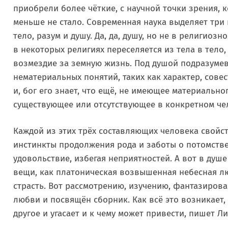
приобрели более чёткие, с научной точки зрения, 
меньше не стало. Современная наука выделяет три
тело, разум и душу. Да, да, душу, но не в религиозн
в некоторых религиях переселяется из тела в тело,
возмездие за земную жизнь. Под душой подразуме
нематериальных понятий, таких как характер, сове
и, бог его знает, что ещё, не имеющее материальн
существующее или отсутствующее в конкретном че
Каждой из этих трёх составляющих человека свойс
инстинкты продолжения рода и заботы о потомстве
удовольствие, избегая неприятностей. А вот в ду
вещи, как платоническая возвышенная небесная л
страсть. Вот рассмотрению, изучению, фантазирова
любви и посвящён сборник. Как всё это возникает,
другое и угасает и к чему может привести, пишет Л