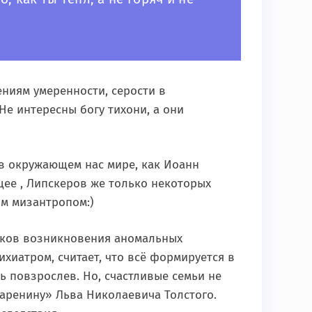
ениям умеренности, серости в
Не интересны богу тихони, а они
 в окружающем нас мире, как Иоанн
щее , Липскеров же только некоторых
ым мизантропом:)
оков возникновения аномальных
ихиатром, считает, что всё формируется в
ь повзрослев. Но, счастливые семьи не
аренину» Льва Николаевича Толстого.