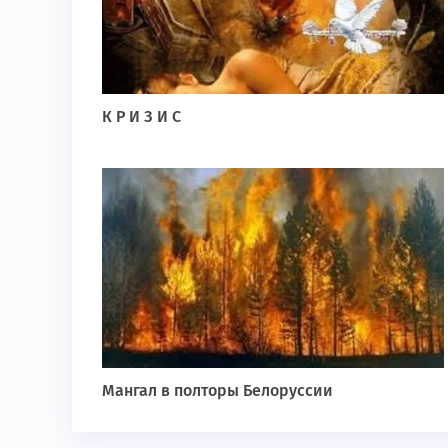
К Р И З И С
Мангал в полторы Белоруссии