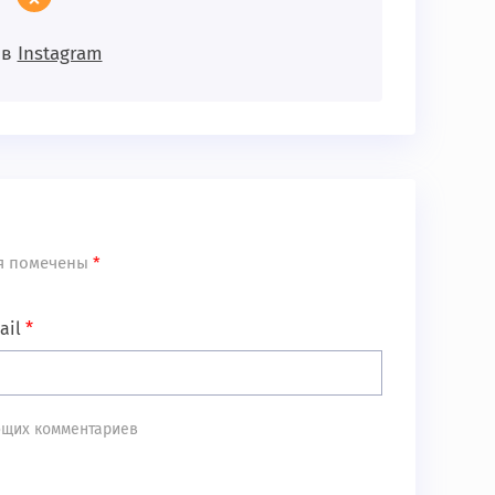
 в
Instagram
я помечены
*
ail
*
ующих комментариев