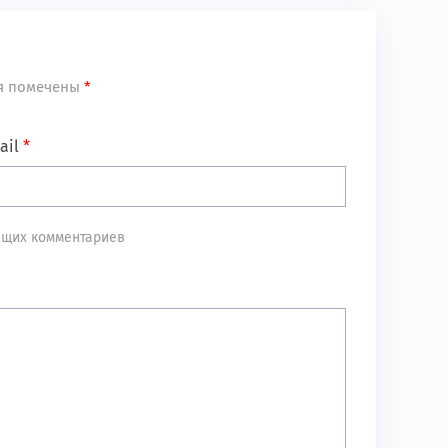
я помечены
*
ail
*
ующих комментариев