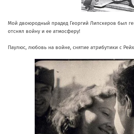
Мой двоюродный прадед Георгий Липскеров был г
отснял войну и ее атмосферу! ⠀
⠀
Паулюс, любовь на войне, снятие атрибутики с Рейх