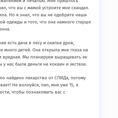
сожалением и печалью. Мне пришлось
нал, что вы с мамой устроите мне скандал.
ила. Но я знал, что вы не одобрите наши
кой одежды и того, что она намного старше
енна.
нее есть дача в лесу и охапка дров,
и много детей. Она открыла мне глаза на
ж и вредная. Мы планируем выращивать ее
 у нас были деньги на кокаин и экстази.
ло найдено лекарство от СПИДа, потому
ает! Не волнуйся, пап, мне уже 15, я
ости, чтобы познакомить вас с