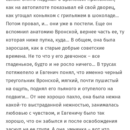
как на автопилоте показывал ей свой дворец,
как угощал коньяком с грильяжем в шоколаде…
Потом провал, и… они уже в постели. Еще он
вспомнил анатомию Вронской, вернее часть ее, ту
которая ниже пупка, куда… В общем, она была
заросшая, как в старые добрые советские
времена. Не то что у его девчонок – все
гладенькое, будто и не росло ничего… В трусах
потяжелело и Евгенич понял, что именно черный
треугольник Вронской, мягкий, почти пушистый
на ощупь, поднял его пьяного и отупелого на
подвиги… От нее хорошо пахло, она была нежна
какой-то выстраданной нежностью, занималась
любовью с чувством, и Евгеничу было так
хорошо, что он забылся и после освобождения
заснул на ее груди. А она, умничка – вот что