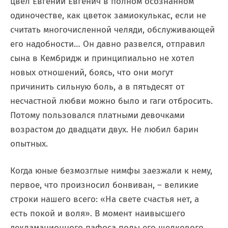
цвел Евгений Евгенич в полном осознанном
одиночестве, как цветок замиокулькас, если не
считать многочисленной челяди, обслуживающей
его надобности… Он давно развелся, отправил
сына в Кембридж и принципиально не хотел
новых отношений, боясь, что они могут
причинить сильную боль, а в пятьдесят от
несчастной любви можно было и гаги отбросить.
Потому пользовался платными девочками
возрастом до двадцати двух. Не любил барин
опытных.
Когда юные безмозглые нимфы заезжали к нему,
первое, что произносил бонвиван, – великие
строки нашего всего: «На свете счастья нет, а
есть покой и воля». В момент наивысшего
декламационного пафоса полы его шелкового