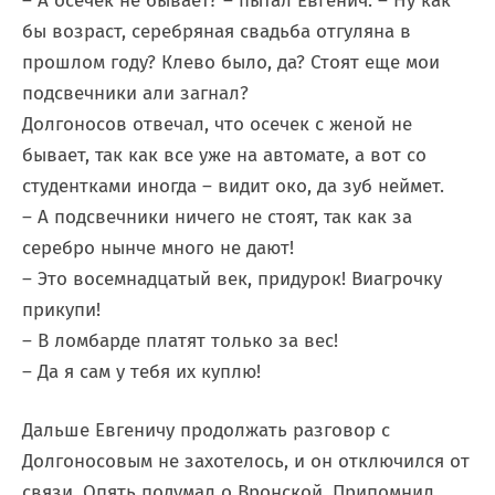
– А осечек не бывает? – пытал Евгенич. – Ну как
бы возраст, серебряная свадьба отгуляна в
прошлом году? Клево было, да? Стоят еще мои
подсвечники али загнал?
Долгоносов отвечал, что осечек с женой не
бывает, так как все уже на автомате, а вот со
студентками иногда – видит око, да зуб неймет.
– А подсвечники ничего не стоят, так как за
серебро нынче много не дают!
– Это восемнадцатый век, придурок! Виагрочку
прикупи!
– В ломбарде платят только за вес!
– Да я сам у тебя их куплю!
Дальше Евгеничу продолжать разговор с
Долгоносовым не захотелось, и он отключился от
связи. Опять подумал о Вронской. Припомнил,