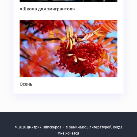
«Школа для эмигрантов»
Осень
©
2026
Дмитрий Липскеров
·
Я занимаюсь литературой, когда
мне хочется