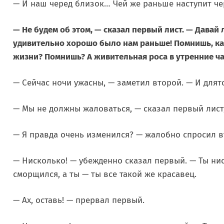
— И наш черед близок… Чей же раньше наступит чер
— Не будем об этом, — сказал первый лист. — Давай
удивительно хорошо было нам раньше! Помнишь, как
жизни? Помнишь? А живительная роса в утренние час
— Сейчас ночи ужасны, — заметил второй. — И длят
— Мы не должны жаловаться, — сказал первый лист
— Я правда очень изменился? — жалобно спросил в
— Нисколько! — убежденно сказал первый. — Ты нис
сморщился, а ты — ты все такой же красавец.
— Ах, оставь! — прервал первый.