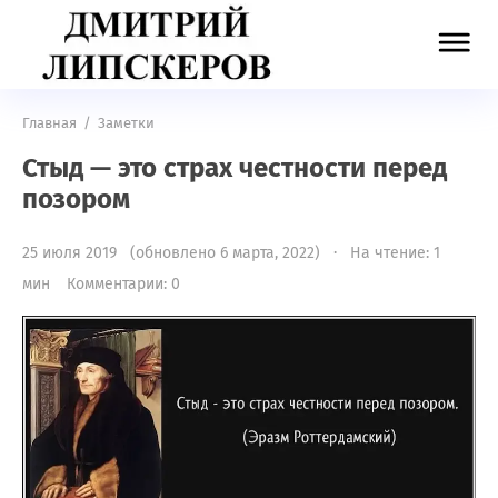
Главная
/
Заметки
Стыд — это страх честности перед
позором
25 июля 2019 (обновлено 6 марта, 2022) · На чтение: 1
мин
Комментарии: 0