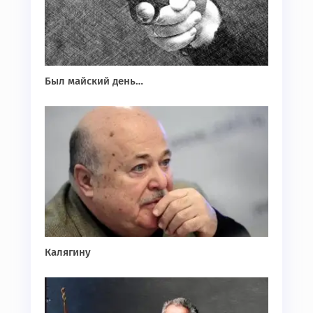
Был майский день…
Калягину