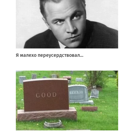
Я малехо переусердствовал…