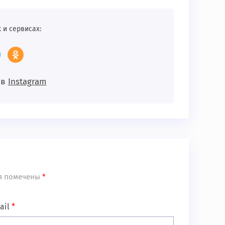
 и сервисах:
 в
Instagram
я помечены
*
ail
*