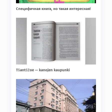
Специфичная книга, но такая интересная!
Tšantšžoe — kanojen kaupunki