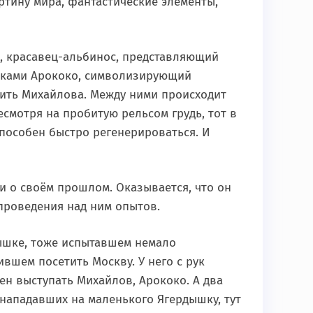
артину мира, фантастические элементы,
, красавец-альбинос, представляющий
упками Арококо, символизирующий
бить Михайлова. Между ними происходит
есмотря на пробитую рельсом грудь, тот в
пособен быстро регенерироваться. И
и о своём прошлом. Оказывается, что он
 проведения над ним опытов.
дышке, тоже испытавшем немало
вшем посетить Москву. У него с рук
жен выступать Михайлов, Арококо. А два
нападавших на маленького Ягердышку, тут