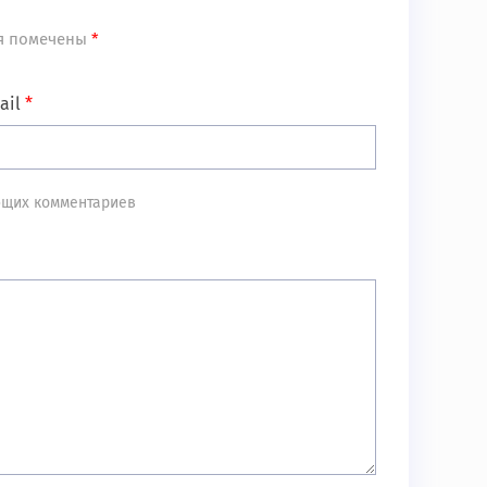
я помечены
*
ail
*
ующих комментариев