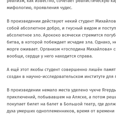
реализм, как известно, сочетает реалистическую к
мифологию, проявления чудес.
В произведении действуют некий студент Михайлов
собой абсолютное добро, и гнусный видом и пост
абсолютное зло. Арококо всячески стремится погу
битва, в которой побеждает исчадие зла. Однако, н
морге оживает. Организм «господина Михайлова» с
вообще, сердце у него находится справа.
А ещё этот якобы студент совершенно лишён памят
создан в научно-исследовательском институте для
В произведении немало места уделено чукче Ягер
приключений, побывавшем на Аляске, а потом реши
покупает билет на балет в Большой театр, где дол
духа умерших одноплеменников, время от времени 