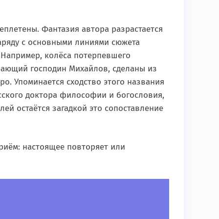
еплетены. Фантазия автора разрастается
аряду с основными линиями сюжета
 Например, колёса потерпевшего
вающий господин Михайлов, сделаны из
ро. Упоминается сходство этого названия
усского доктора философии и богословия,
елей остаётся загадкой это сопоставление
риём: настоящее повторяет или