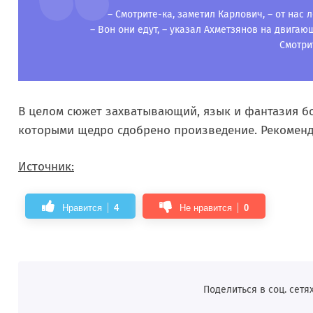
– Смотрите-ка, заметил Карлович, – от нас 
– Вон они едут, – указал Ахметзянов на двигаю
Смотри
В целом сюжет захватывающий, язык и фантазия бо
которыми щедро сдобрено произведение. Рекоменд
Источник:
Нравится
4
Не нравится
0
Поделиться в соц. сетях