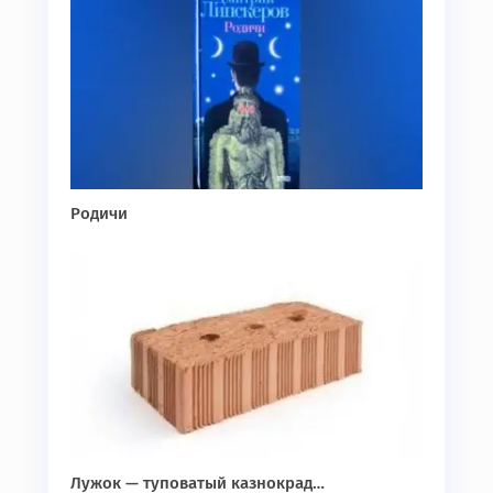
Родичи
Лужок — туповатый казнокрад…