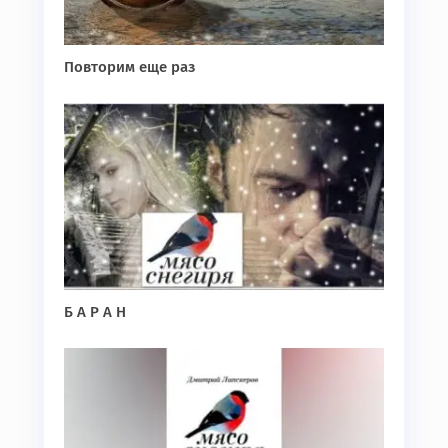
Повторим еще раз
Б А Р А Н