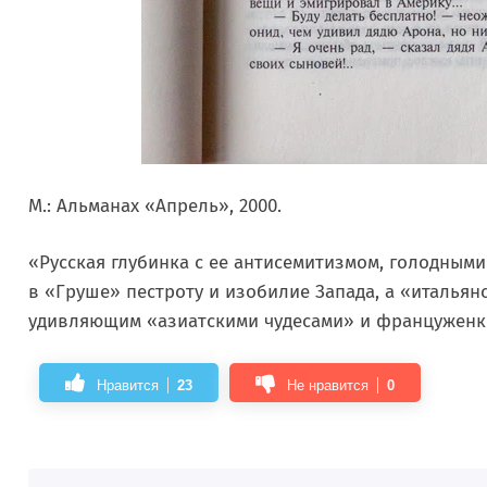
М.: Альманах «Апрель», 2000.
«Русская глубинка с ее антисемитизмом, голодными
в «Груше» пестроту и изобилие Запада, а «италья
удивляющим «азиатскими чудесами» и францужен
Нравится
23
Не нравится
0