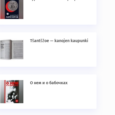
Tšantšžoe — kanojen kaupunki
О нем и о бабочках