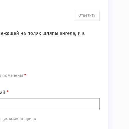
Ответить
лежащей на полях шляпы ангела, и в
я помечены
*
ail
*
ующих комментариев