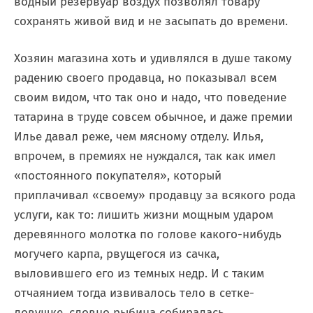
водный резервуар воздух позволял товару
сохранять живой вид и не засыпать до времени.
Хозяин магазина хоть и удивлялся в душе такому
радению своего продавца, но показывал всем
своим видом, что так оно и надо, что поведение
татарина в труде совсем обычное, и даже премии
Илье давал реже, чем мясному отделу. Илья,
впрочем, в премиях не нуждался, так как имел
«постоянного покупателя», который
приплачивал «своему» продавцу за всякого рода
услуги, как то: лишить жизни мощным ударом
деревянного молотка по голове какого-нибудь
могучего карпа, рвущегося из сачка,
выловившего его из темных недр. И с таким
отчаянием тогда извивалось тело в сетке-
ловушке, словно рыбина собиралась